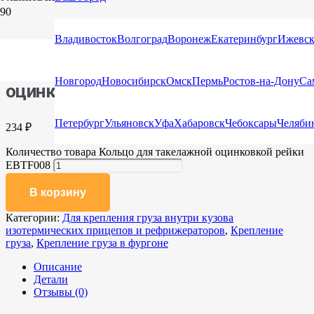
Главная
/
Каталог
/
Крепление груза
/ Кольцо для такелажной
оцинковкой рейки EBTF008
Владивосток
Волгоград
Воронеж
Екатеринбург
Ижевс
Кольцо для такелажной
Новгород
Новосибирск
Омск
Пермь
Ростов-на-Дону
Са
оцинковкой рейки EBTF008
Петербург
Ульяновск
Уфа
Хабаровск
Чебоксары
Челяби
234
₽
Количество товара Кольцо для такелажной оцинковкой рейки
EBTF008
В корзину
Категории:
Для крепления груза внутри кузова
изотермических прицепов и рефрижераторов
,
Крепление
груза
,
Крепление груза в фургоне
Описание
Детали
Отзывы (0)