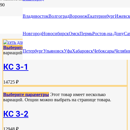
СЕТИ КРЕПЛЕНИЯ ГРУЗОВ ДЛЯ ГРУЗОВЫХ
Владивосток
Волгоград
Воронеж
Екатеринбург
Ижевс
АВТОМОБИЛЕЙ И АВТОМОБИЛЕЙ С
ОТКРЫТОЙ ПЛАТФОРМОЙ
Новгород
Новосибирск
Омск
Пермь
Ростов-на-Дону
Са
Выберите параметры
Этот товар имеет несколько
Петербург
Ульяновск
Уфа
Хабаровск
Чебоксары
Челяби
вариаций. Опции можно выбрать на странице товара.
КС 3-1
14725 ₽
Выберите параметры
Этот товар имеет несколько
вариаций. Опции можно выбрать на странице товара.
КС 3-2
12948 ₽