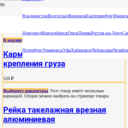
РЕЙКИ ТАКЕЛАЖНЫЕ, ФИТИНГИ
Владивосток
Волгоград
Воронеж
Екатеринбург
Ижевс
КРЕПЁЖНЫЕ, ТОЧКИ КРЕПЛЕНИЯ ГРУЗА
Новгород
Новосибирск
Омск
Пермь
Ростов-на-Дону
Са
В корзину
Петербург
Ульяновск
Уфа
Хабаровск
Чебоксары
Челяби
Карман распорной планки для
крепления груза
520 ₽
Выберите параметры
Этот товар имеет несколько
вариаций. Опции можно выбрать на странице товара.
Рейка такелажная врезная
алюминиевая