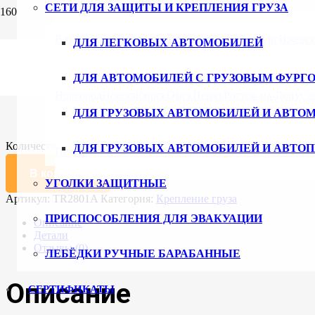
СЕТИ ДЛЯ ЗАЩИТЫ И КРЕПЛЕНИЯ ГРУЗА
Главная
/
Каталог
/
Крепление груза
/ Рейка такелажная врезна
Владивосток
Волгоград
Воронеж
Екатеринбург
Ижевс
ДЛЯ ЛЕГКОВЫХ АВТОМОБИЛЕЙ
Рейка такелажная врезная алюмин
ДЛЯ АВТОМОБИЛЕЙ С ГРУЗОВЫМ ФУРГ
2990
₽
Новгород
Новосибирск
Омск
Пермь
Ростов-на-Дону
Са
ДЛЯ ГРУЗОВЫХ АВТОМОБИЛЕЙ И АВТО
Длина, мм
Очистить
Количество товара Рейка такелажная врезная алюминиевая
ДЛЯ ГРУЗОВЫХ АВТОМОБИЛЕЙ И АВТО
Петербург
Ульяновск
Уфа
Хабаровск
Чебоксары
Челяби
В корзину
УГОЛКИ ЗАЩИТНЫЕ
Артикул:
TR2801A
Категория:
Крепление груза
ПРИСПОСОБЛЕНИЯ ДЛЯ ЭВАКУАЦИИ
Описание
Детали
Отзывы (0)
ЛЕБЁДКИ РУЧНЫЕ БАРАБАННЫЕ
Описание
СЕРТИФИКАТЫ