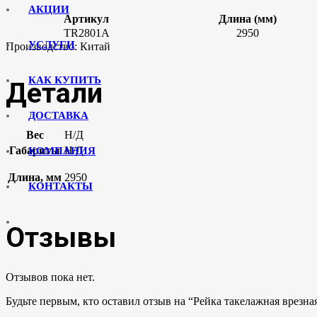
АКЦИИ
Артикул
Длина (мм)
TR2801A
2950
УСЛУГИ
Производство: Китай
КАК КУПИТЬ
Детали
ДОСТАВКА
Вес
Н/Д
Габариты
Н/Д
КОМПАНИЯ
Длина, мм
2950
КОНТАКТЫ
Отзывы
Отзывов пока нет.
Будьте первым, кто оставил отзыв на “Рейка такелажная врезн