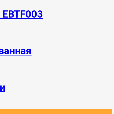
 EBTF003
ванная
и