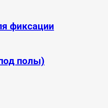
ля фиксации
под полы)