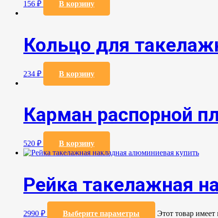
156
₽
В корзину
Кольцо для такелаж
234
₽
В корзину
Карман распорной пл
520
₽
В корзину
Рейка такелажная н
2990
₽
Выберите параметры
Этот товар имеет