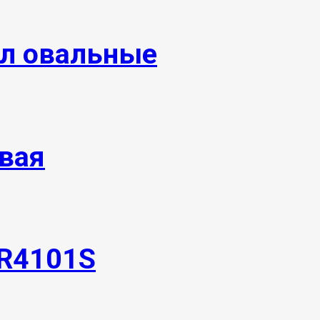
ол овальные
вая
TR4101S