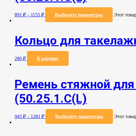
891
₽
–
1155
₽
Выберите параметры
Этот това
Кольцо для такелаж
286
₽
В корзину
Ремень стяжной для 
(50.25.1.С(L)
945
₽
–
1281
₽
Выберите параметры
Этот това