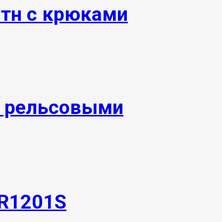
0тн с крюками
и рельсовыми
TR1201S