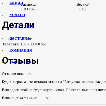
АКЦИИ
Артикул
Вес (кг)
EBTF026
0,01
УСЛУГИ
Детали
КАК КУПИТЬ
ДОСТАВКА
Вес
0.01 кг
Габариты
130 × 13 × 8 мм
КОМПАНИЯ
Отзывы
КОНТАКТЫ
Отзывов пока нет.
Будьте первым, кто оставил отзыв на “Заглушка пластиковая д
Ваш адрес email не будет опубликован.
Обязательные поля пом
Ваша оценка
*