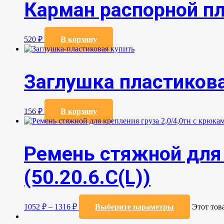
Карман распорной пл
520
₽
В корзину
Заглушка пластиков
156
₽
В корзину
Ремень стяжной для 
(50.20.6.C(L))
1052
₽
–
1316
₽
Выберите параметры
Этот тов