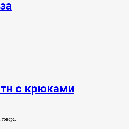
за
0тн с крюками
 товара.