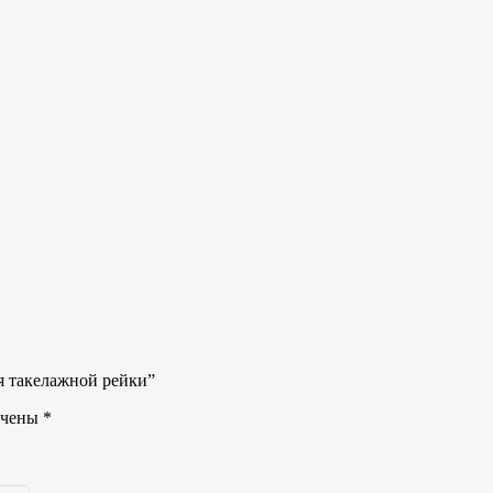
ля такелажной рейки”
ечены
*