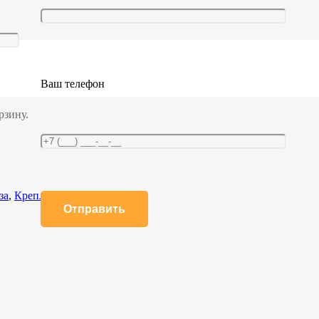
Ваш телефон
рзину.
за
,
Крепление груза в фургоне