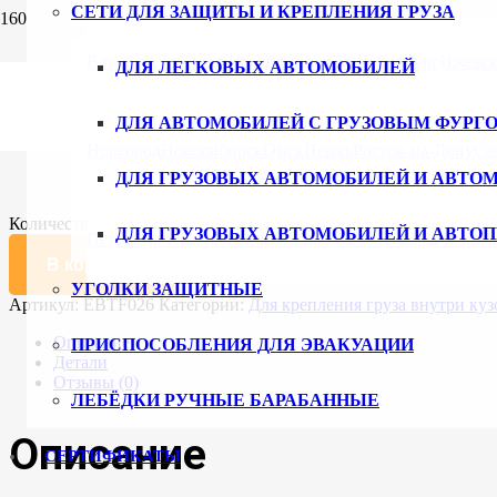
СЕТИ ДЛЯ ЗАЩИТЫ И КРЕПЛЕНИЯ ГРУЗА
Главная
/
Каталог
/
Крепление груза
/ Заглушка пластиковая дл
Владивосток
Волгоград
Воронеж
Екатеринбург
Ижевс
ДЛЯ ЛЕГКОВЫХ АВТОМОБИЛЕЙ
Заглушка пластиковая для такелаж
ДЛЯ АВТОМОБИЛЕЙ С ГРУЗОВЫМ ФУРГ
91
₽
Новгород
Новосибирск
Омск
Пермь
Ростов-на-Дону
Са
ДЛЯ ГРУЗОВЫХ АВТОМОБИЛЕЙ И АВТО
1 в наличии
Количество товара Заглушка пластиковая для такелажной рейк
ДЛЯ ГРУЗОВЫХ АВТОМОБИЛЕЙ И АВТО
Петербург
Ульяновск
Уфа
Хабаровск
Чебоксары
Челяби
В корзину
УГОЛКИ ЗАЩИТНЫЕ
Артикул:
EBTF026
Категории:
Для крепления груза внутри ку
Описание
ПРИСПОСОБЛЕНИЯ ДЛЯ ЭВАКУАЦИИ
Детали
Отзывы (0)
ЛЕБЁДКИ РУЧНЫЕ БАРАБАННЫЕ
Описание
СЕРТИФИКАТЫ