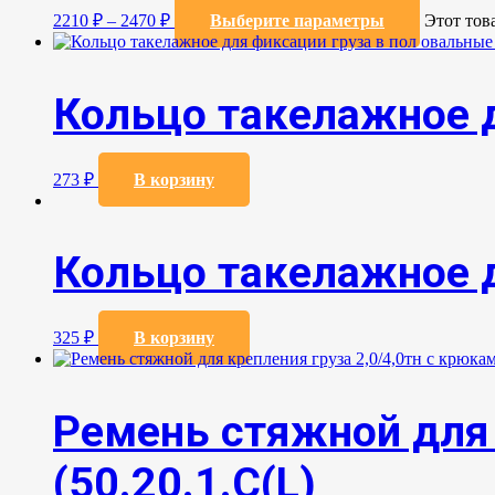
2210
₽
–
2470
₽
Выберите параметры
Этот тов
Кольцо такелажное д
273
₽
В корзину
Кольцо такелажное д
325
₽
В корзину
Ремень стяжной для 
(50.20.1.С(L)