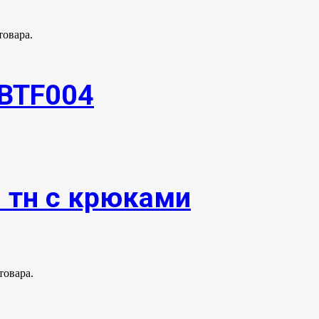
товара.
EBTF004
0 тн с крюками
товара.