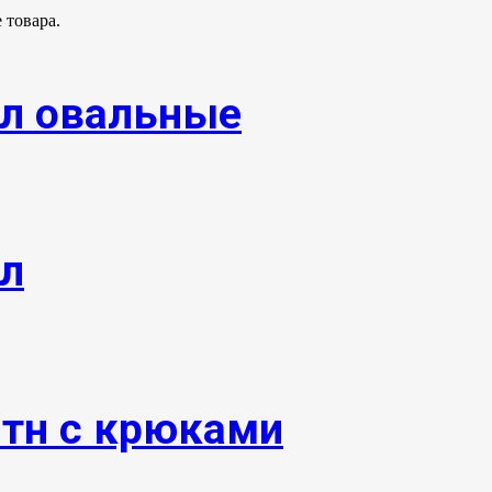
 товара.
ол овальные
ол
0тн с крюками