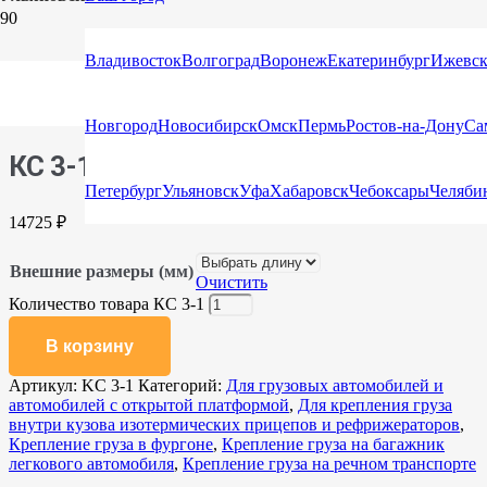
Владивосток
Волгоград
Воронеж
Екатеринбург
Ижевс
Главная
/
Каталог
/
Сети для защиты груза и крепления
груза
/
Для грузовых автомобилей и автомобилей с открытой
платформой
/ КС 3-1
Новгород
Новосибирск
Омск
Пермь
Ростов-на-Дону
Са
КС 3-1
Петербург
Ульяновск
Уфа
Хабаровск
Чебоксары
Челяби
14725
₽
Внешние размеры (мм)
Очистить
Количество товара КС 3-1
В корзину
Артикул:
KC 3-1
Категорий:
Для грузовых автомобилей и
автомобилей с открытой платформой
,
Для крепления груза
внутри кузова изотермических прицепов и рефрижераторов
,
Крепление груза в фургоне
,
Крепление груза на багажник
легкового автомобиля
,
Крепление груза на речном транспорте