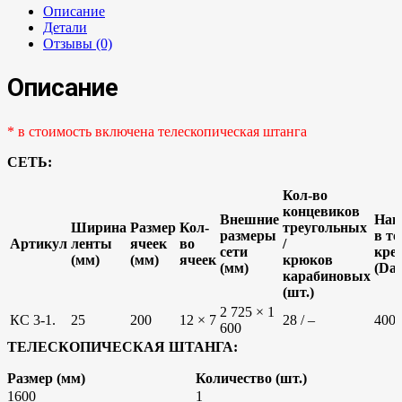
Описание
Детали
Отзывы (0)
Описание
* в стоимость включена телескопическая штанга
СЕТЬ:
Кол-во
концевиков
Внешние
Наг
Ширина
Размер
Кол-
треугольных
размеры
в т
Артикул
ленты
ячеек
во
/
сети
кре
(мм)
(мм)
ячеек
крюков
(мм)
(Da
карабиновых
(шт.)
2 725 × 1
КС 3-1.
25
200
12 × 7
28 / –
400
600
ТЕЛЕСКОПИЧЕСКАЯ ШТАНГА:
Размер (мм)
Количество (шт.)
1600
1