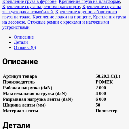
Крепление груза в фургоне
,
Крепление груза на платформе
,
Крепление груза на речном транспорте
,
Крепление груза на
эвакуаторах автомобилей
,
Крепление крупногабаритного
груза на трале
,
Крепление лодки на прицепе
,
Крепления груза
на лесовозе
,
Стяжные ремни с крюками и натяжными
устройствами
Описание
Детали
Отзывы (0)
Описание
Артикул товара
50.20.3.C(L)
Производитель
РОМЕК
Рабочая нагрузка (daN)
2 000
Максимальная нагрузка (daN)
4 000
Разрывная нагрузка ленты (daN)
6 000
Ширина ленты (мм)
50
Материал ленты
Полиэстер
Детали