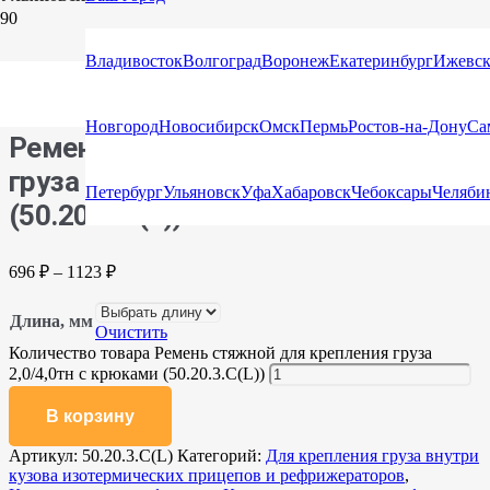
Главная
/
Каталог
/
Стяжные ремни
/
Стяжные ремни с
Владивосток
Волгоград
Воронеж
Екатеринбург
Ижевс
крюками и натяжными устройствами
/ Ремень стяжной для
крепления груза 2,0/4,0тн с крюками (50.20.3.C(L))
Новгород
Новосибирск
Омск
Пермь
Ростов-на-Дону
Са
Ремень стяжной для крепления
груза 2,0/4,0тн с крюками
Петербург
Ульяновск
Уфа
Хабаровск
Чебоксары
Челяби
(50.20.3.C(L))
696
₽
–
1123
₽
Длина, мм
Очистить
Количество товара Ремень стяжной для крепления груза
2,0/4,0тн с крюками (50.20.3.C(L))
В корзину
Артикул:
50.20.3.C(L)
Категорий:
Для крепления груза внутри
кузова изотермических прицепов и рефрижераторов
,